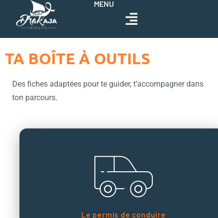
MENU
TA BOÎTE À OUTILS
Des fiches adaptées pour te guider, t’accompagner dans
ton parcours.
Le permis de conduire