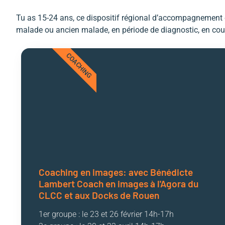
UN CONTACT 
Tu as 15-24 ans, ce dispositif régional d’accompagnement en
Bérangère Lorin, infirmière puéri
malade ou ancien malade, en période de diagnostic, en cou
personnalisé pou
COACHING
Rencont
Coaching en images: avec Bénédicte
Lambert Coach en images à l'Agora du
CLCC et aux Docks de Rouen
1er groupe : le 23 et 26 février 14h-17h