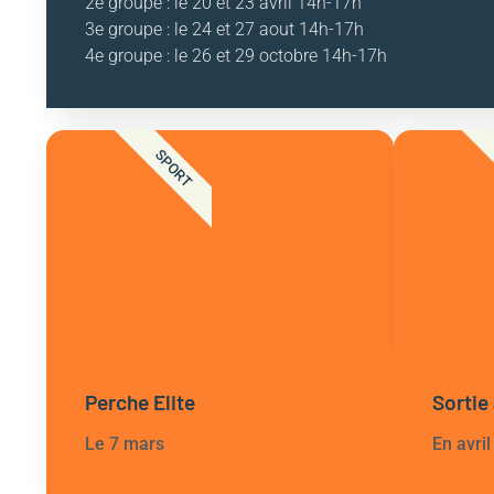
2e groupe : le 20 et 23 avril 14h-17h
3e groupe : le 24 et 27 aout 14h-17h
4e groupe : le 26 et 29 octobre 14h-17h
SPORT
Perche Elite
Sortie
Le 7 mars
En avril