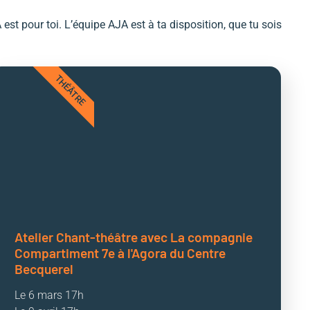
t pour toi. L’équipe AJA est à ta disposition, que tu sois
THÉÂTRE
Atelier Chant-théâtre avec La compagnie
Compartiment 7e à l'Agora du Centre
Becquerel
Le 6 mars 17h