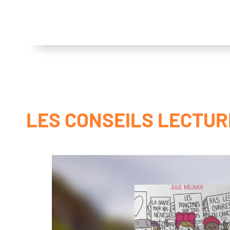
LES CONSEILS LECTUR
La puberté et moi : l’essentiel pour vivre sereinement
Pr marie Rose Moro | édition Hygée
Note : s’adresse aux ados de 11-13 ans et leurs parents
Cet ouvrage réunit les conseils du professeur Marie-Rose Moro et
journaliste Sophie Bordet-Petillon, pour comprendre les bouleve
s’opèrent à la puberté. Douze questions ou idées reçues sont déc
pour chacune des messages simples et des recommandations effi
l’adolescent puisse vivre ces changements sereinement.