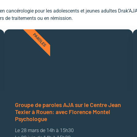
PERSONNALISÉ
 cancérologie pour les adolescents et jeunes adultes Drak’AJA es
cultrice coordinatrice est ton contact
rs de traitements ou en rémission.
r ton parcours de vie
PAROLES
rez Bérangère
Groupe de paroles AJA sur le Centre Jean
Texier à Rouen: avec Florence Montel
Psychologue
Le 28 mars de 14h à 15h30