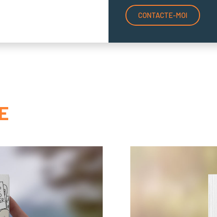
CONTACTE-MOI
E
À mes sœurs de combat « comme
Julie Meunier
Note : édition Larousse, à partir de 18
 de la
Julie a 27 ans quand une météorite
rsements qui
dans son sein gauche. S’ouvre alors
ryptées, avec
traitements, effets secondaires, ch
caces, afin que